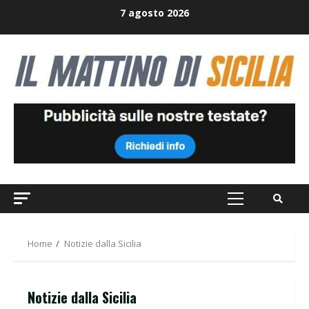
Skip
7 agosto 2026
to
content
Primary
Menu
Home
Notizie dalla Sicilia
Notizie dalla Sicilia