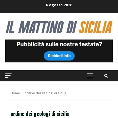
Skip
6 agosto 2026
to
content
Primary
Menu
Home
ordine dei geologi di sicilia
ordine dei geologi di sicilia