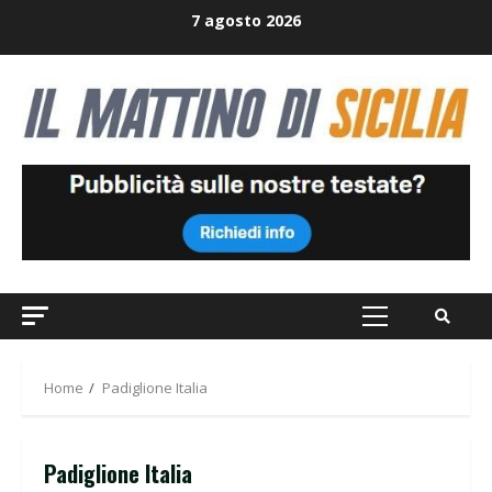
Skip
7 agosto 2026
to
content
Primary
Menu
Home
Padiglione Italia
Padiglione Italia