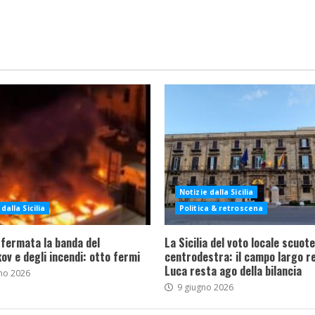
Notizie dalla Sicilia
dalla Sicilia
Politica & retroscena
 fermata la banda del
La Sicilia del voto locale scuote 
ov e degli incendi: otto fermi
centrodestra: il campo largo re
Luca resta ago della bilancia
no 2026
9 giugno 2026