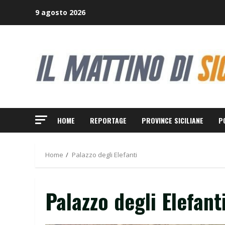
Skip
9 agosto 2026
to
content
HOME
REPORTAGE
PROVINCE SICILIANE
P
Home
Palazzo degli Elefanti
Palazzo degli Elefant