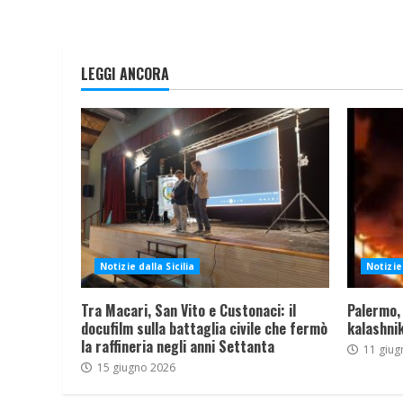
LEGGI ANCORA
Notizie dalla Sicilia
Notizie 
Tra Macari, San Vito e Custonaci: il
Palermo,
docufilm sulla battaglia civile che fermò
kalashnik
la raffineria negli anni Settanta
11 giug
15 giugno 2026