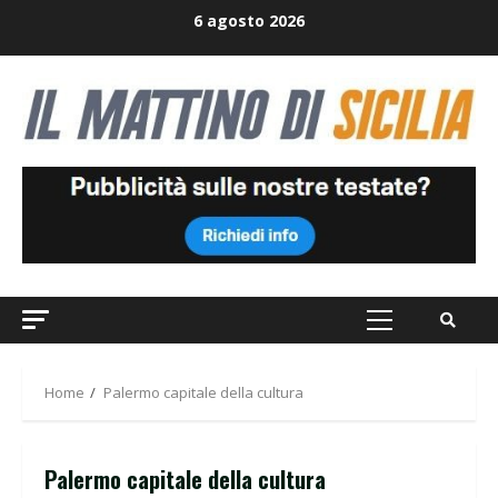
Skip
6 agosto 2026
to
content
Primary
Menu
Home
Palermo capitale della cultura
Palermo capitale della cultura