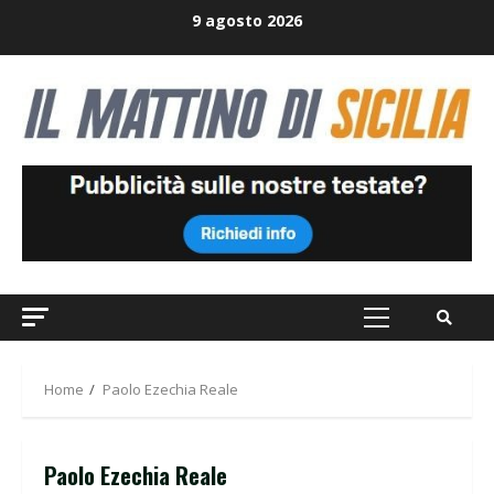
Skip
9 agosto 2026
to
content
Primary
Menu
Home
Paolo Ezechia Reale
Paolo Ezechia Reale