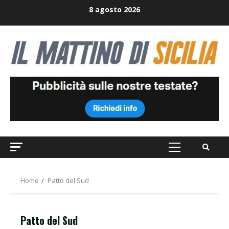
Skip
8 agosto 2026
to
content
Primary
Menu
Home
Patto del Sud
Patto del Sud