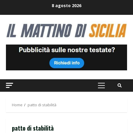
Skip
8 agosto 2026
to
content
Primary
Menu
Home
patto di stabilità
patto di stabilità