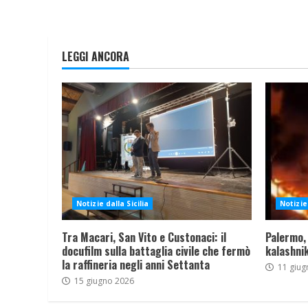
LEGGI ANCORA
Notizie dalla Sicilia
Notizie 
Tra Macari, San Vito e Custonaci: il
Palermo,
docufilm sulla battaglia civile che fermò
kalashnik
la raffineria negli anni Settanta
11 giug
15 giugno 2026