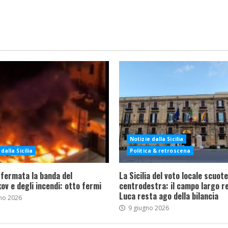
Notizie dalla Sicilia
dalla Sicilia
Politica & retroscena
 fermata la banda del
La Sicilia del voto locale scuote 
ov e degli incendi: otto fermi
centrodestra: il campo largo re
Luca resta ago della bilancia
no 2026
9 giugno 2026