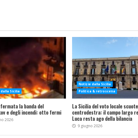
Notizie dalla Sicilia
dalla Sicilia
Politica & retroscena
 fermata la banda del
La Sicilia del voto locale scuote 
ov e degli incendi: otto fermi
centrodestra: il campo largo re
Luca resta ago della bilancia
no 2026
9 giugno 2026