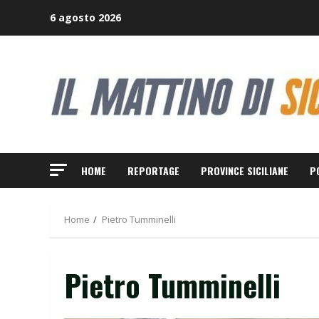
Skip
6 agosto 2026
to
content
HOME
REPORTAGE
PROVINCE SICILIANE
P
Home
Pietro Tumminelli
Pietro Tumminelli