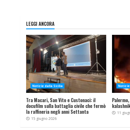
LEGGI ANCORA
Notizie dalla Sicilia
Notizie 
Tra Macari, San Vito e Custonaci: il
Palermo,
docufilm sulla battaglia civile che fermò
kalashnik
la raffineria negli anni Settanta
11 giug
15 giugno 2026