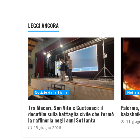
LEGGI ANCORA
Notizie dalla Sicilia
Notizie 
Tra Macari, San Vito e Custonaci: il
Palermo,
docufilm sulla battaglia civile che fermò
kalashnik
la raffineria negli anni Settanta
11 giug
15 giugno 2026