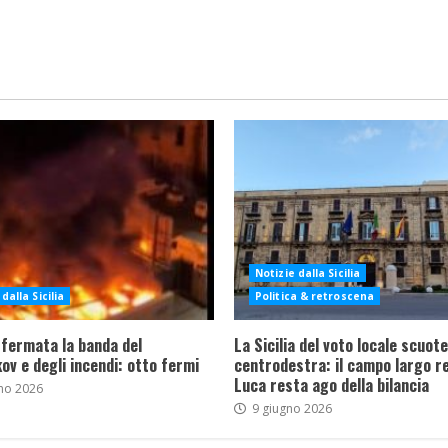
Notizie dalla Sicilia
dalla Sicilia
Politica & retroscena
 fermata la banda del
La Sicilia del voto locale scuote 
ov e degli incendi: otto fermi
centrodestra: il campo largo re
Luca resta ago della bilancia
no 2026
9 giugno 2026