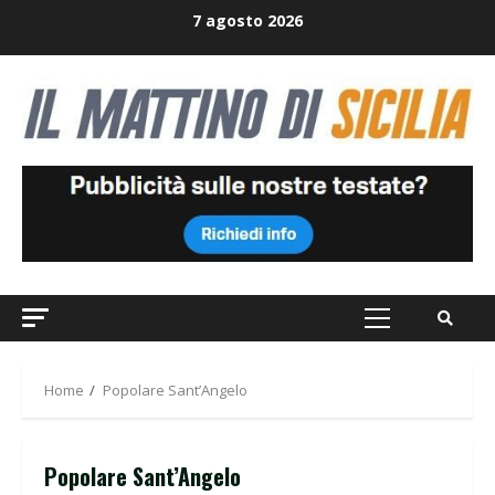
Skip
7 agosto 2026
to
content
Primary
Menu
Home
Popolare Sant’Angelo
Popolare Sant’Angelo