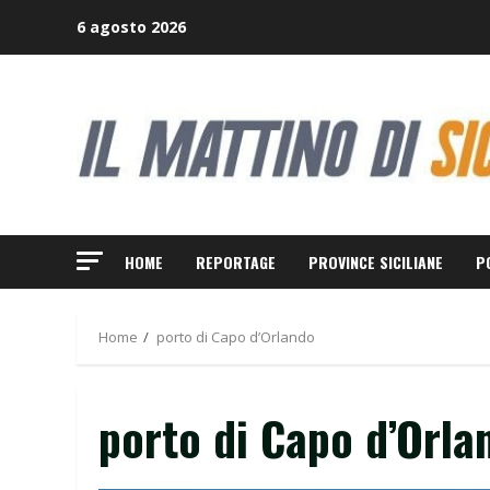
Skip
6 agosto 2026
to
content
HOME
REPORTAGE
PROVINCE SICILIANE
P
Home
porto di Capo d’Orlando
porto di Capo d’Orla