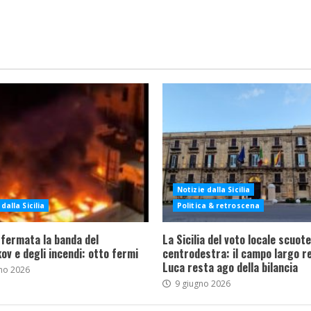
Notizie dalla Sicilia
dalla Sicilia
Politica & retroscena
 fermata la banda del
La Sicilia del voto locale scuote 
ov e degli incendi: otto fermi
centrodestra: il campo largo re
Luca resta ago della bilancia
no 2026
9 giugno 2026