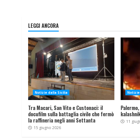
LEGGI ANCORA
Notizie dalla Sicilia
Notizie 
Tra Macari, San Vito e Custonaci: il
Palermo,
docufilm sulla battaglia civile che fermò
kalashnik
la raffineria negli anni Settanta
11 giug
15 giugno 2026