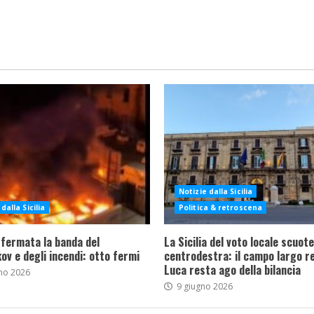
Notizie dalla Sicilia
dalla Sicilia
Politica & retroscena
 fermata la banda del
La Sicilia del voto locale scuote 
ov e degli incendi: otto fermi
centrodestra: il campo largo re
Luca resta ago della bilancia
no 2026
9 giugno 2026