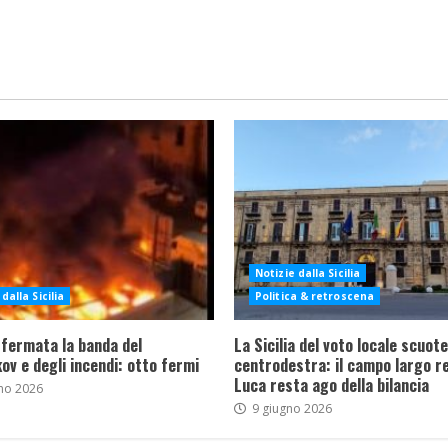
Notizie dalla Sicilia
dalla Sicilia
Politica & retroscena
 fermata la banda del
La Sicilia del voto locale scuote 
ov e degli incendi: otto fermi
centrodestra: il campo largo re
Luca resta ago della bilancia
no 2026
9 giugno 2026