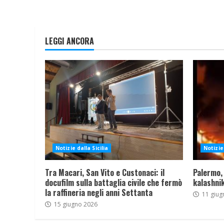
LEGGI ANCORA
Notizie dalla Sicilia
Notizie 
Tra Macari, San Vito e Custonaci: il
Palermo,
docufilm sulla battaglia civile che fermò
kalashnik
la raffineria negli anni Settanta
11 giug
15 giugno 2026