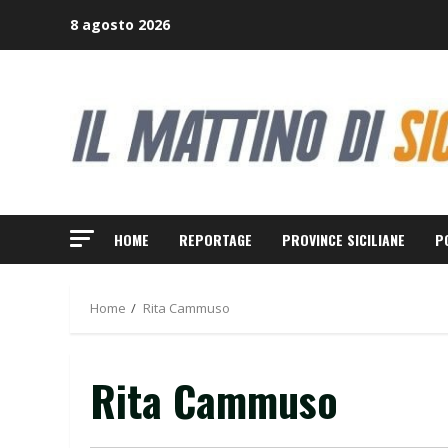
Skip
8 agosto 2026
to
content
HOME
REPORTAGE
PROVINCE SICILIANE
P
Home
Rita Cammuso
Rita Cammuso