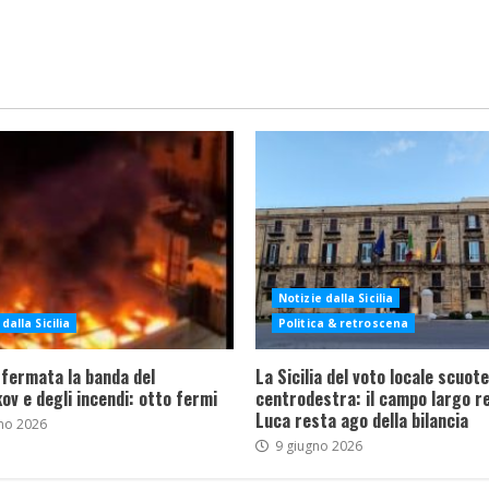
Notizie dalla Sicilia
dalla Sicilia
Politica & retroscena
 fermata la banda del
La Sicilia del voto locale scuote 
ov e degli incendi: otto fermi
centrodestra: il campo largo re
Luca resta ago della bilancia
no 2026
9 giugno 2026