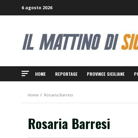
Skip
6 agosto 2026
to
content
HOME
REPORTAGE
PROVINCE SICILIANE
P
Home
Rosaria Barresi
Rosaria Barresi