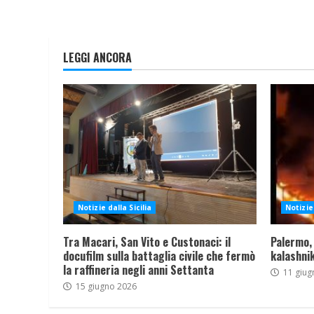
LEGGI ANCORA
Notizie dalla Sicilia
Notizie 
Tra Macari, San Vito e Custonaci: il
Palermo,
docufilm sulla battaglia civile che fermò
kalashnik
la raffineria negli anni Settanta
11 giug
15 giugno 2026