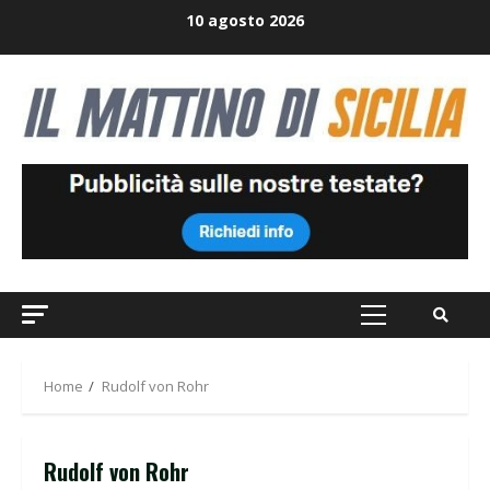
Skip
10 agosto 2026
to
content
Primary
Menu
Home
Rudolf von Rohr
Rudolf von Rohr