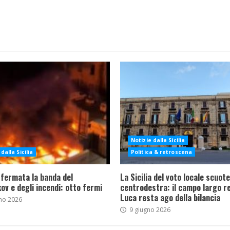
Notizie dalla Sicilia
dalla Sicilia
Politica & retroscena
 fermata la banda del
La Sicilia del voto locale scuote 
ov e degli incendi: otto fermi
centrodestra: il campo largo re
Luca resta ago della bilancia
no 2026
9 giugno 2026