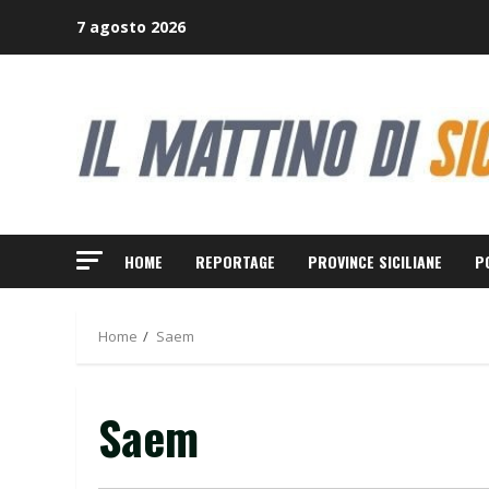
Skip
7 agosto 2026
to
content
HOME
REPORTAGE
PROVINCE SICILIANE
P
Home
Saem
Saem