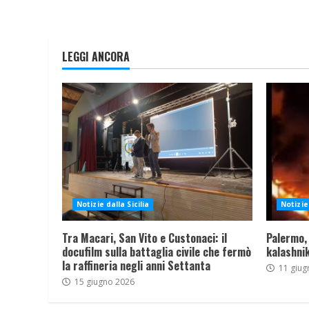
LEGGI ANCORA
Notizie dalla Sicilia
Notizie 
Tra Macari, San Vito e Custonaci: il
Palermo,
docufilm sulla battaglia civile che fermò
kalashnik
la raffineria negli anni Settanta
11 giug
15 giugno 2026