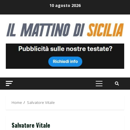
Skip
10 agosto 2026
to
content
Primary
Menu
Home
Salvatore Vitale
Salvatore Vitale