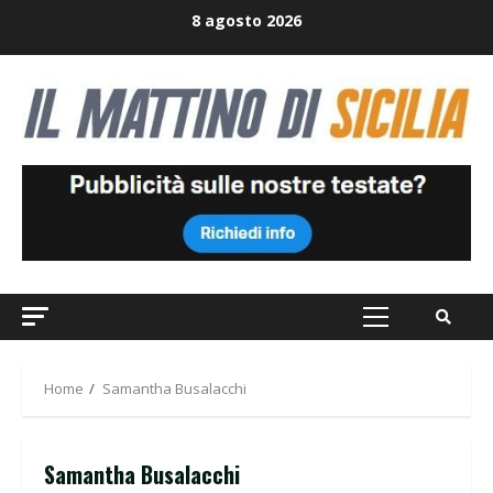
Skip
8 agosto 2026
to
content
Primary
Menu
Home
Samantha Busalacchi
Samantha Busalacchi