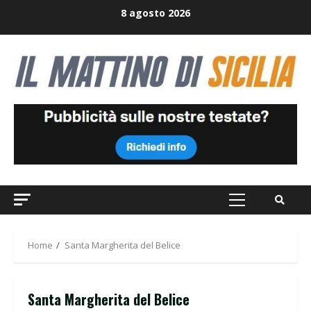
Skip
8 agosto 2026
to
content
Primary
Menu
Home
Santa Margherita del Belice
Santa Margherita del Belice