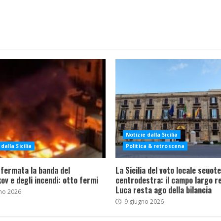
Notizie dalla Sicilia
dalla Sicilia
Politica & retroscena
 fermata la banda del
La Sicilia del voto locale scuote 
ov e degli incendi: otto fermi
centrodestra: il campo largo re
Luca resta ago della bilancia
no 2026
9 giugno 2026