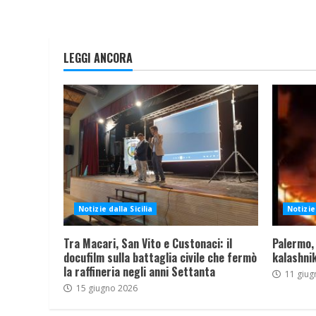
LEGGI ANCORA
Notizie dalla Sicilia
Notizie 
Tra Macari, San Vito e Custonaci: il
Palermo,
docufilm sulla battaglia civile che fermò
kalashnik
la raffineria negli anni Settanta
11 giug
15 giugno 2026