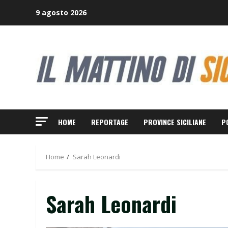
Skip
9 agosto 2026
to
content
HOME
REPORTAGE
PROVINCE SICILIANE
P
Home
Sarah Leonardi
Sarah Leonardi