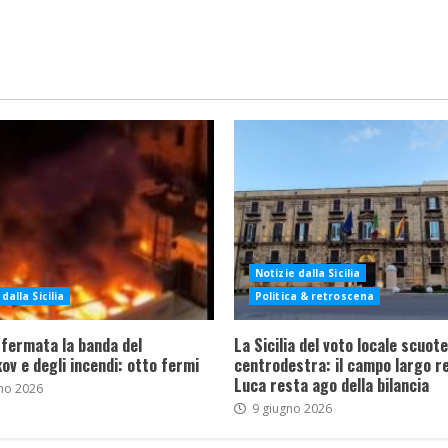
Notizie dalla Sicilia
dalla Sicilia
Politica & retroscena
 fermata la banda del
La Sicilia del voto locale scuote 
ov e degli incendi: otto fermi
centrodestra: il campo largo re
Luca resta ago della bilancia
no 2026
9 giugno 2026