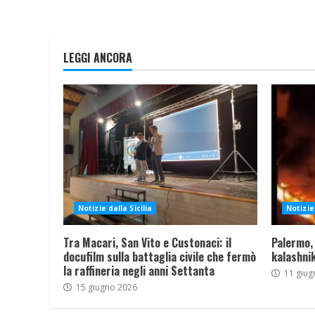
LEGGI ANCORA
Notizie dalla Sicilia
Notizie 
Tra Macari, San Vito e Custonaci: il
Palermo,
docufilm sulla battaglia civile che fermò
kalashnik
la raffineria negli anni Settanta
11 giug
15 giugno 2026