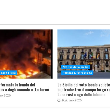
Notizie dalla Sicilia
dalla Sicilia
Politica & retroscena
 fermata la banda del
La Sicilia del voto locale scuote 
ov e degli incendi: otto fermi
centrodestra: il campo largo re
Luca resta ago della bilancia
no 2026
9 giugno 2026