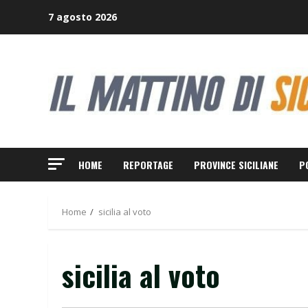
Skip
7 agosto 2026
to
content
HOME
REPORTAGE
PROVINCE SICILIANE
P
Home
sicilia al voto
sicilia al voto