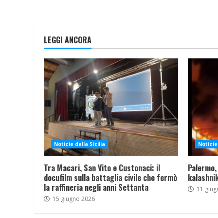
LEGGI ANCORA
Notizie dalla Sicilia
Notizie 
Tra Macari, San Vito e Custonaci: il
Palermo,
docufilm sulla battaglia civile che fermò
kalashnik
la raffineria negli anni Settanta
11 giug
15 giugno 2026