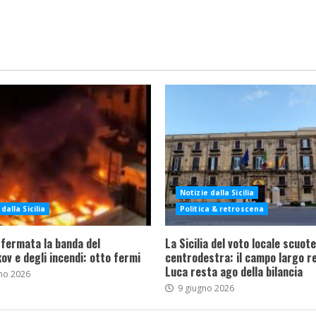
Notizie dalla Sicilia
dalla Sicilia
Politica & retroscena
 fermata la banda del
La Sicilia del voto locale scuote 
ov e degli incendi: otto fermi
centrodestra: il campo largo re
Luca resta ago della bilancia
no 2026
9 giugno 2026