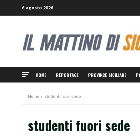
Skip
6 agosto 2026
to
content
HOME
REPORTAGE
PROVINCE SICILIANE
P
Home
studenti fuori sede
studenti fuori sede