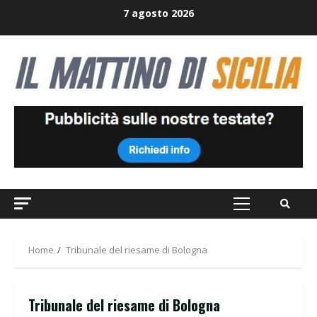
Skip
7 agosto 2026
to
content
Primary
Menu
Home
Tribunale del riesame di Bologna
Tribunale del riesame di Bologna