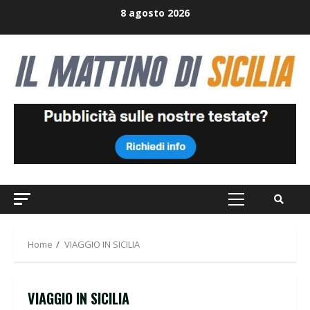
Skip
8 agosto 2026
to
content
Primary
Menu
Home
VIAGGIO IN SICILIA
VIAGGIO IN SICILIA