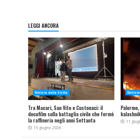
LEGGI ANCORA
Notizie dalla Sicilia
Notizie 
Tra Macari, San Vito e Custonaci: il
Palermo,
docufilm sulla battaglia civile che fermò
kalashnik
la raffineria negli anni Settanta
11 giug
15 giugno 2026