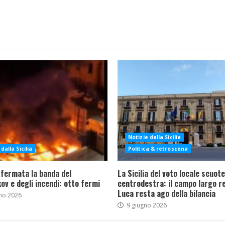
Notizie dalla Sicilia
dalla Sicilia
Politica & retroscena
 fermata la banda del
La Sicilia del voto locale scuote 
ov e degli incendi: otto fermi
centrodestra: il campo largo re
Luca resta ago della bilancia
no 2026
9 giugno 2026