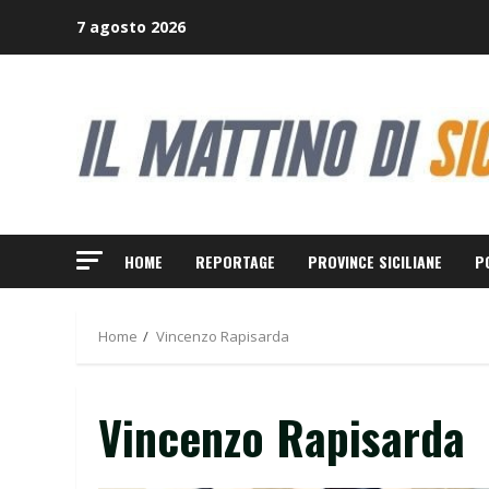
Skip
7 agosto 2026
to
content
HOME
REPORTAGE
PROVINCE SICILIANE
P
Home
Vincenzo Rapisarda
Vincenzo Rapisarda