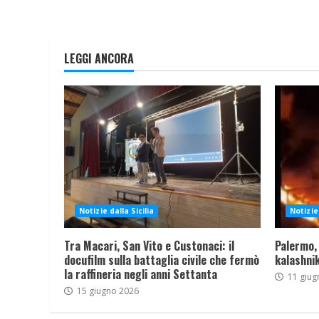
LEGGI ANCORA
Notizie dalla Sicilia
Notizie 
Tra Macari, San Vito e Custonaci: il
Palermo,
docufilm sulla battaglia civile che fermò
kalashnik
la raffineria negli anni Settanta
11 giug
15 giugno 2026