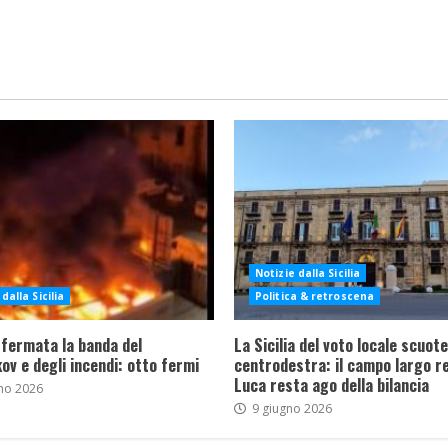
Notizie dalla Sicilia
dalla Sicilia
Politica & retroscena
 fermata la banda del
La Sicilia del voto locale scuote 
ov e degli incendi: otto fermi
centrodestra: il campo largo re
Luca resta ago della bilancia
no 2026
9 giugno 2026