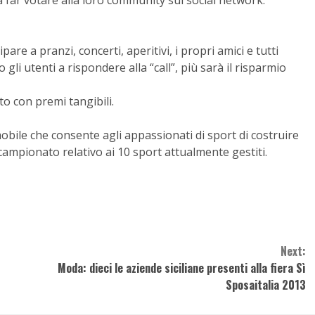
a far votare alla loro community sui social network.
are a pranzi, concerti, aperitivi, i propri amici e tutti
li utenti a rispondere alla “call”, più sarà il risparmio
to con premi tangibili.
bile che consente agli appassionati di sport di costruire
 campionato relativo ai 10 sport attualmente gestiti.
Next:
Moda: dieci le aziende siciliane presenti alla fiera Sì
Sposaitalia 2013