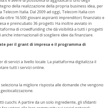
a.it e avere la possibilità di aggiudicarsi uno degli
stegno della realizzazione della propria business idea, per
a Telecom Italia. Dal 2009 ad oggi, Telecom Italia con
da oltre 16.500 giovani aspiranti imprenditori; finanziato e
sa e preincubato 36 progetti. Ha inoltre avviato in
aforma di crowdfunding che dà visibilità a tutti i progetti
ri anche internazionali di scegliere idee da finanziare.
ate per il grant di impresa e il programma di
di servizi a livello locale. La piattaforma digitalizza il
are tutti i servizi online.
 seleziona la migliore risposta alle domande che vengono
 geolocalizzazione.
 cuochi. A partire da un solo ingrediente, gli sfidanti