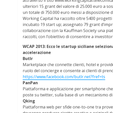
attraverso il sito www.workingcapital.telecomitali
ulteriori 15 grant del valore di 25.000 euro a so
un totale di 750.000 euro messi a disposizione d
Working Capital ha raccolto oltre 5400 progetti 
incubato 19 start up; assegnato 79 grant d’impre
collaborazione con la Kauffman Society una piatt
raccolti, con l’obiettivo di consentire a investito
WCAP 2013: Ecco le startup siciliane selezion
accelerazione
Butlr
Marketplace che connette clienti, hotel e provider 
ruolo del concierge e consente ai clienti di prenot
https://www.facebook.com/butlr.net?fref=ts
PanPan
Piattaforma e applicazione per smartphone che
poste su twitter, sulla base di un meccanismo di
Qking
Piattaforma web per sfide one-to-one tra provetti