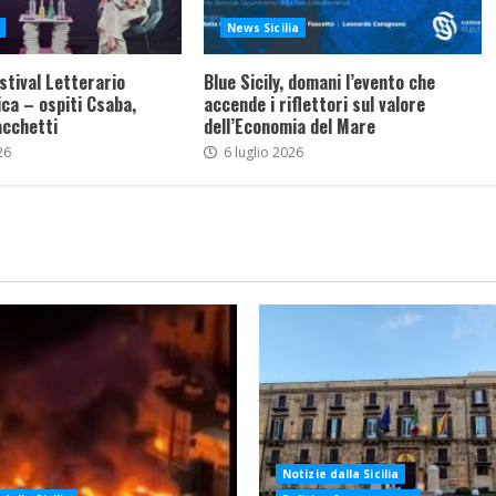
News Sicilia
stival Letterario
Blue Sicily, domani l’evento che
ca – ospiti Csaba,
accende i riflettori sul valore
acchetti
dell’Economia del Mare
26
6 luglio 2026
Notizie dalla Sicilia