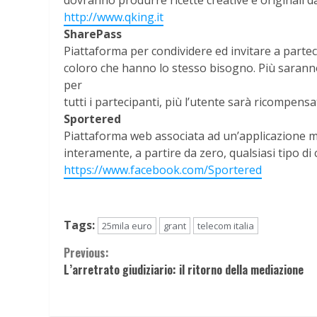
dovranno produrre ricette creative e originali d
http://www.qking.it
SharePass
Piattaforma per condividere ed invitare a partecip
coloro che hanno lo stesso bisogno. Più saranno g
per
tutti i partecipanti, più l’utente sarà ricompensa
Sportered
Piattaforma web associata ad un’applicazione mo
interamente, a partire da zero, qualsiasi tipo di
https://www.facebook.com/Sportered
Tags:
25mila euro
grant
telecom italia
Continue
Previous:
L’arretrato giudiziario: il ritorno della mediazione
Reading