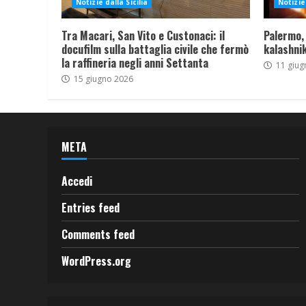
Notizie dalla Sicilia
Notizie 
Tra Macari, San Vito e Custonaci: il
Palermo,
docufilm sulla battaglia civile che fermò
kalashnik
la raffineria negli anni Settanta
11 giug
15 giugno 2026
META
Accedi
Entries feed
Comments feed
WordPress.org