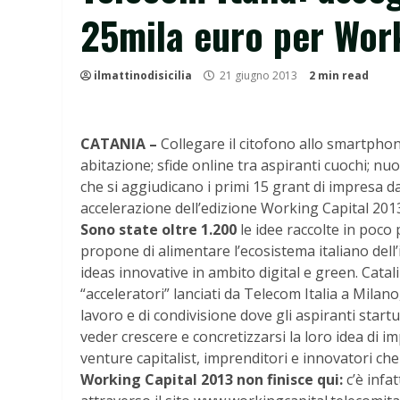
25mila euro per Work
ilmattinodisicilia
21 giugno 2013
2 min read
CATANIA –
Collegare il citofono allo smartpho
abitazione; sfide online tra aspiranti cuochi; nuo
che si aggiudicano i primi 15 grant di impresa 
accelerazione dell’edizione Working Capital 201
Sono state oltre 1.200
le idee raccolte in poco
propone di alimentare l’ecosistema italiano dell’
ideas innovative in ambito digital e green. Catal
“acceleratori” lanciati da Telecom Italia a Milan
lavoro e di condivisione dove gli aspiranti start
veder crescere e concretizzarsi la loro idea di i
venture capitalist, imprenditori e innovatori ch
Working Capital 2013 non finisce qui:
c’è infa