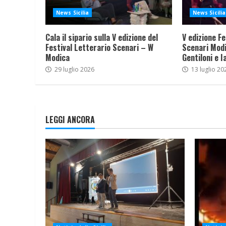
News Sicilia
News Sicilia
Cala il sipario sulla V edizione del
V edizione Fe
Festival Letterario Scenari – W
Scenari Modi
Modica
Gentiloni e I
29 luglio 2026
13 luglio 20
LEGGI ANCORA