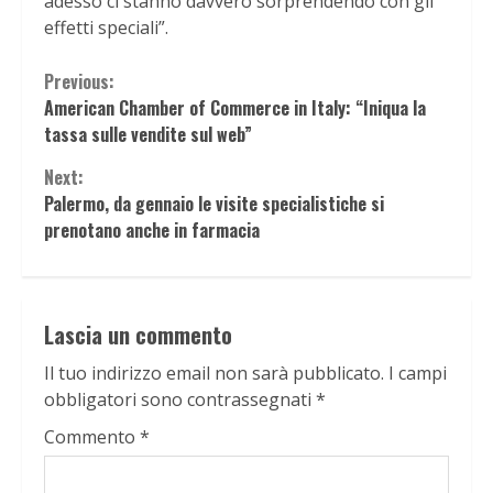
adesso ci stanno davvero sorprendendo con gli
effetti speciali”.
Continue
Previous:
American Chamber of Commerce in Italy: “Iniqua la
Reading
tassa sulle vendite sul web”
Next:
Palermo, da gennaio le visite specialistiche si
prenotano anche in farmacia
Lascia un commento
Il tuo indirizzo email non sarà pubblicato.
I campi
obbligatori sono contrassegnati
*
Commento
*