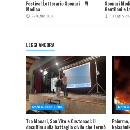
Festival Letterario Scenari – W
Scenari Modi
Modica
Gentiloni e I
29 luglio 2026
13 luglio 20
LEGGI ANCORA
Notizie dalla Sicilia
Notizie 
Tra Macari, San Vito e Custonaci: il
Palermo,
docufilm sulla battaglia civile che fermò
kalashnik