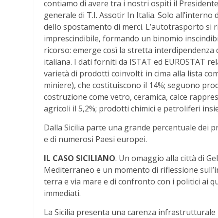
contiamo di avere tra i nostri ospiti il Presiden
generale di T.I. Assotir
In Italia
. Solo all’interno 
dello spostamento di merci
. L’autotrasporto si 
imprescindibile, formando un binomio inscindibi
ricorso: emerge così la stretta interdipendenza
italiana
. I dati forniti da ISTAT ed EUROSTAT re
varietà di prodotti coinvolti: in cima alla lista c
miniere), che costituiscono il 14%; seguono prod
costruzione come vetro, ceramica, calce rappresen
agricoli il 5,2%; prodotti chimici e petroliferi i
Dalla Sicilia parte un
a grande percentuale dei pro
e di numerosi Paesi europei.
IL CASO SICILIANO
.
Un omaggio alla città di Gela
Mediterraneo e un momento di riflessione sull’ine
terra e via mare e di confronto con i politici ai 
immediati.
La Sicilia presenta una carenza infrastrutturale