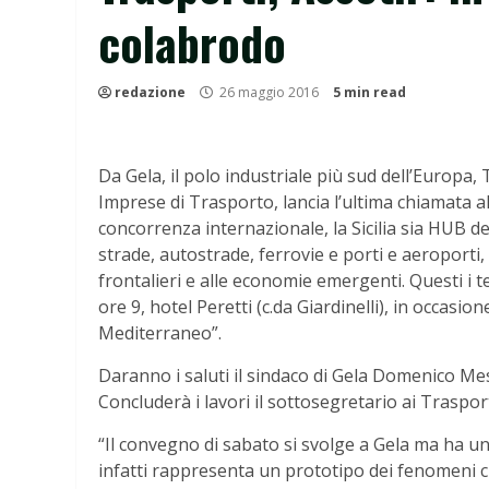
colabrodo
redazione
26 maggio 2016
5 min read
Da Gela, il polo industriale più
sud dell’Europa, 
Imprese di Trasporto, lancia l’ultima chiamata all’
concorrenza internazionale, la Sicilia sia HUB 
strade, autostrade, ferrovie e porti e aeroporti,
frontalieri e alle economie emergenti. Questi i
ore 9, hotel Peretti (c.da Giardinelli), in occasi
Mediterraneo”.
Daranno i saluti il
sindaco di Gela Domenico Me
Concluderà i lavori il
sottosegretario ai Trasport
“
Il convegno di sabato si svolge a Gela ma ha un 
infatti rappresenta un prototipo dei fenomeni ch