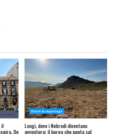
Storie & reportage
il
Longi, dove i Nebrodi diventano
spira, De
avventura: il borgo che punta sul