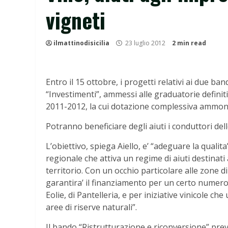
vigneti
ilmattinodisicilia
23 luglio 2012
2 min read
Entro il 15 ottobre, i progetti relativi ai due ba
“Investimenti”, ammessi alle graduatorie definitiv
2011-2012, la cui dotazione complessiva ammonta
Potranno beneficiare degli aiuti i conduttori dell
L’obiettivo, spiega Aiello, e’ “adeguare la quali
regionale che attiva un regime di aiuti destinati a
territorio. Con un occhio particolare alle zone di
garantira’ il finanziamento per un certo numero d
Eolie, di Pantelleria, e per iniziative vinicole che
aree di riserve naturali”.
Il bando “Ristrutturazione e riconversione” preve