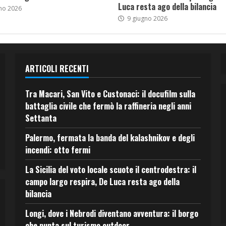
Luca resta ago della bilancia
no 2026
9 giugno 2026
ARTICOLI RECENTI
Tra Macari, San Vito e Custonaci: il docufilm sulla
battaglia civile che fermò la raffineria negli anni
Settanta
Palermo, fermata la banda del kalashnikov e degli
incendi: otto fermi
La Sicilia del voto locale scuote il centrodestra: il
campo largo respira, De Luca resta ago della
bilancia
Longi, dove i Nebrodi diventano avventura: il borgo
che punta sul turismo outdoor