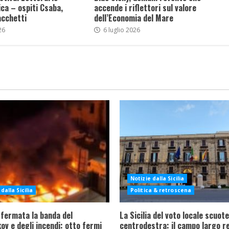
ca – ospiti Csaba,
accende i riflettori sul valore
acchetti
dell’Economia del Mare
26
6 luglio 2026
Notizie dalla Sicilia
dalla Sicilia
Politica & retroscena
 fermata la banda del
La Sicilia del voto locale scuote 
ov e degli incendi: otto fermi
centrodestra: il campo largo re