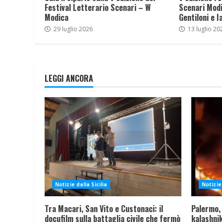
Festival Letterario Scenari – W
Scenari Modi
Modica
Gentiloni e I
29 luglio 2026
13 luglio 20
LEGGI ANCORA
Notizie dalla Sicilia
Notizie 
Tra Macari, San Vito e Custonaci: il
Palermo,
docufilm sulla battaglia civile che fermò
kalashnik