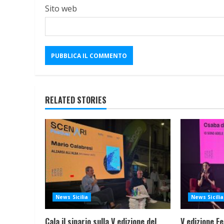
Sito web
RELATED STORIES
News Sicilia
News Sicilia
Cala il sipario sulla V edizione del
V edizione Fe