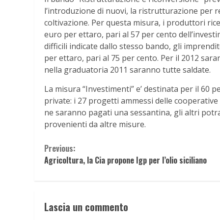
l’introduzione di nuovi, la ristrutturazione per r
coltivazione. Per questa misura, i produttori ric
euro per ettaro, pari al 57 per cento dell’investim
difficili indicate dallo stesso bando, gli imprend
per ettaro, pari al 75 per cento. Per il 2012 sar
nella graduatoria 2011 saranno tutte saldate.
La misura “Investimenti” e’ destinata per il 60 pe
private: i 27 progetti ammessi delle cooperative s
ne saranno pagati una sessantina, gli altri potr
provenienti da altre misure.
Continue
Previous:
Agricoltura, la Cia propone Igp per l’olio siciliano
Reading
Lascia un commento