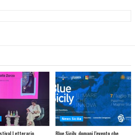
News Sicilia
stival Letterario
Blue Sicily, domani l’evento che