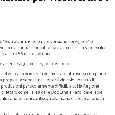
ndi “Ristrutturazione e riconversione dei vigneti” e
e, riceveranno i contributi previsti dall’Ocm Vino Sicilia
 a circa 56 milioni di euro.
e aziende agricole, singoli o associati.
ta’ del vino alla domanda del mercato attraverso un piano
 progetti aziendali nel settore vinicolo, in tutto il
 produzioni particolarmente difficili, a cui la Regione
i ettari, come l’area delle Doc Etna e Faro, delle isole
 utilizzano terreni confiscati alla mafia o che ricadono in
de la valorizzazione di vitigni autoctoni di pregio e