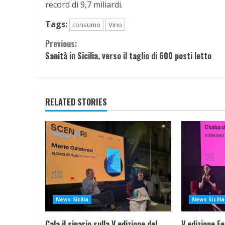
record di 9,7 miliardi.
Tags:
consumo
Vino
Continue
Previous:
Sanità in Sicilia, verso il taglio di 600 posti letto
Reading
RELATED STORIES
News Sicilia
News Sicilia
Cala il sipario sulla V edizione del
V edizione Fe