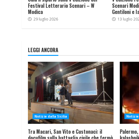
Festival Letterario Scenari – W
Scenari Modi
Modica
Gentiloni e I
29 luglio 2026
13 luglio 20
LEGGI ANCORA
Notizie dalla Sicilia
Notizie 
Tra Macari, San Vito e Custonaci: il
Palermo,
docufilm sulla battaglia civile che fermò
kalashnik