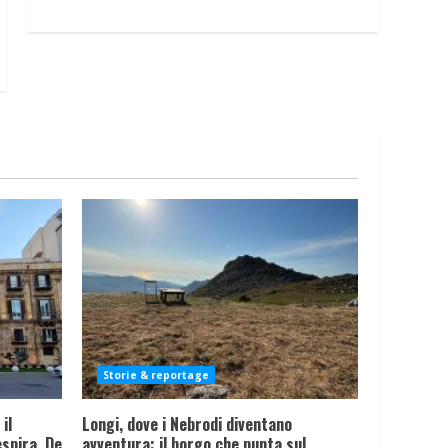
Storie & reportage
il
Longi, dove i Nebrodi diventano
spira, De
avventura: il borgo che punta sul