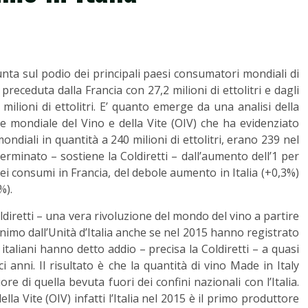
unta sul podio dei principali paesi consumatori mondiali di
 preceduta dalla Francia con 27,2 milioni di ettolitri e dagli
milioni di ettolitri. E’ quanto emerge da una analisi della
one mondiale del Vino e della Vite (OIV) che ha evidenziato
ndiali in quantità a 240 milioni di ettolitri, erano 239 nel
terminato – sostiene la Coldiretti – dall’aumento dell’1 per
dei consumi in Francia, del debole aumento in Italia (+0,3%)
%).
Coldiretti – una vera rivoluzione del mondo del vino a partire
minimo dall’Unità d’Italia anche se nel 2015 hanno registrato
taliani hanno detto addio – precisa la Coldiretti – a quasi
i anni. Il risultato è che la quantità di vino Made in Italy
ore di quella bevuta fuori dei confini nazionali con l’Italia.
a Vite (OIV) infatti l’Italia nel 2015 è il primo produttore