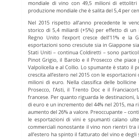
mondiale di vino con 49,5 milioni di ettolitri 
produzione mondiale che è salita del 5,4 per cento
Nel 2015 rispetto all’anno precedente le vendi
storico di 5,4 miliardi (+5%) per effetto di u
Regno Unito l’export cresce dell’11% e la G
esportazioni sono cresciute sia in Giappone sia
Stati Uniti – continua Coldiretti – sono particol
Pinot Grigio, il Barolo e il Prosecco che piac
Valpolicella e al Collio. Lo spumante è stato il
crescita all’estero nel 2015 con le esportazion
milioni di euro. Nella classifica delle bollici
Prosecco, l’Asti, il Trento Doc e il Franciaco
francese. Per quanto riguarda le destinazioni, l
di euro e un incremento del 44% nel 2015, ma ril
aumento del 26% a valore. Preoccupante – continu
le esportazioni di vini e spumanti calano ulte
commerciali nonostante il vino non rientri tra i 
all’estero ha spinto il fatturato del vino e deg