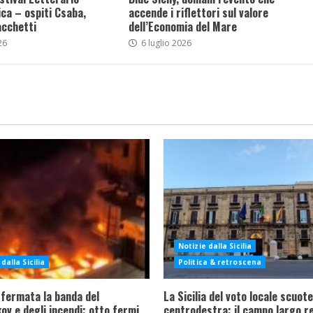
ca – ospiti Csaba,
accende i riflettori sul valore
acchetti
dell’Economia del Mare
26
6 luglio 2026
Notizie dalla Sicilia
dalla Sicilia
Politica & retroscena
 fermata la banda del
La Sicilia del voto locale scuote 
ov e degli incendi: otto fermi
centrodestra: il campo largo re