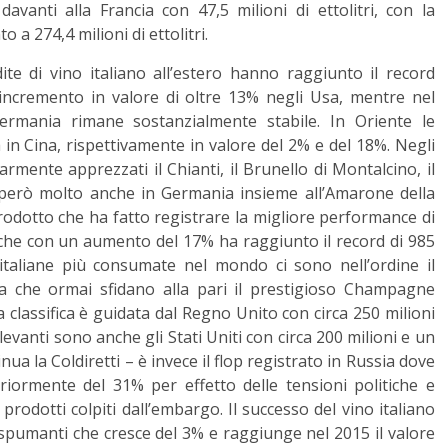
davanti alla Francia con 47,5 milioni di ettolitri, con la
 a 274,4 milioni di ettolitri.
te di vino italiano all’estero hanno raggiunto il record
n incremento in valore di oltre 13% negli Usa, mentre nel
ermania rimane sostanzialmente stabile. In Oriente le
 in Cina, rispettivamente in valore del 2% e del 18%. Negli
armente apprezzati il Chianti, il Brunello di Montalcino, il
e però molto anche in Germania insieme all’Amarone della
 prodotto che ha fatto registrare la migliore performance di
i che con un aumento del 17% ha raggiunto il record di 985
ne italiane più consumate nel mondo ci sono nell’ordine il
rta che ormai sfidano alla pari il prestigioso Champagne
a classifica è guidata dal Regno Unito con circa 250 milioni
evanti sono anche gli Stati Uniti con circa 200 milioni e un
a la Coldiretti – è invece il flop registrato in Russia dove
riormente del 31% per effetto delle tensioni politiche e
prodotti colpiti dall’embargo. Il successo del vino italiano
li spumanti che cresce del 3% e raggiunge nel 2015 il valore