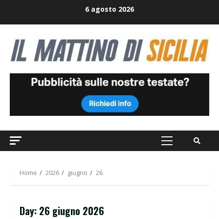
Skip
6 agosto 2026
to
content
Primary
Menu
Home
2026
giugno
26
Day:
26 giugno 2026