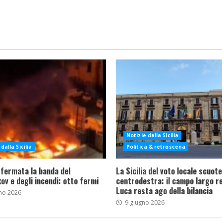
Notizie dalla Sicilia
dalla Sicilia
Politica & retroscena
 fermata la banda del
La Sicilia del voto locale scuote 
ov e degli incendi: otto fermi
centrodestra: il campo largo re
Luca resta ago della bilancia
no 2026
9 giugno 2026