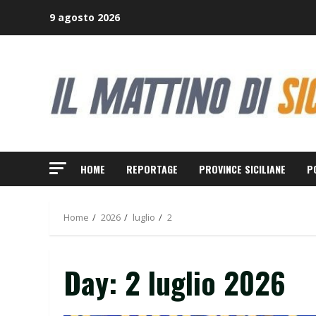
Skip
9 agosto 2026
to
content
HOME
REPORTAGE
PROVINCE SICILIANE
P
Home
2026
luglio
2
Day:
2 luglio 2026