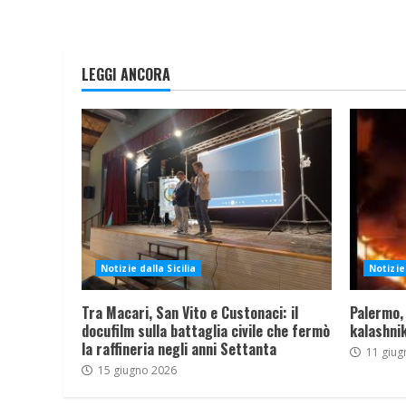
LEGGI ANCORA
Notizie dalla Sicilia
Notizie 
Tra Macari, San Vito e Custonaci: il
Palermo,
docufilm sulla battaglia civile che fermò
kalashnik
la raffineria negli anni Settanta
11 giug
15 giugno 2026