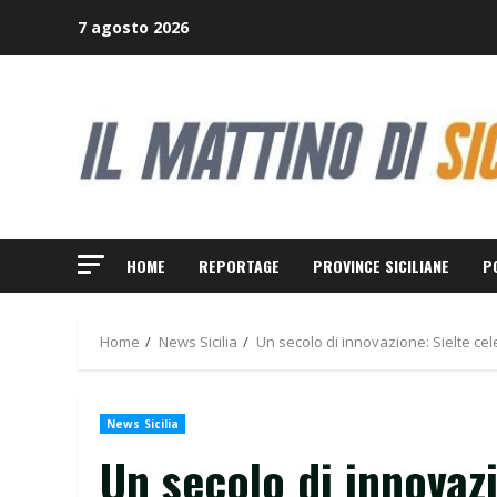
Skip
7 agosto 2026
to
content
HOME
REPORTAGE
PROVINCE SICILIANE
P
Home
News Sicilia
Un secolo di innovazione: Sielte ce
News Sicilia
Un secolo di innovazi