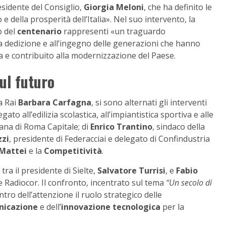
esidente del Consiglio,
Giorgia Meloni
, che ha definito le
e della prosperità dell’Italia». Nel suo intervento, la
o del
centenario
rappresenti «un traguardo
a dedizione e all’ingegno delle generazioni che hanno
a e contribuito alla modernizzazione del Paese.
sul futuro
a Rai
Barbara Carfagna
, si sono alternati gli interventi
egato all’edilizia scolastica, all’impiantistica sportiva e alle
tana di Roma Capitale; di
Enrico Trantino
, sindaco della
zzi
, presidente di Federacciai e delegato di Confindustria
 Mattei
e la
Competitività
.
ra il presidente di Sielte,
Salvatore Turrisi
, e
Fabio
 e Radiocor. Il confronto, incentrato sul tema
“Un secolo di
ntro dell’attenzione il ruolo strategico delle
unicazione
e dell’
innovazione tecnologica
per la