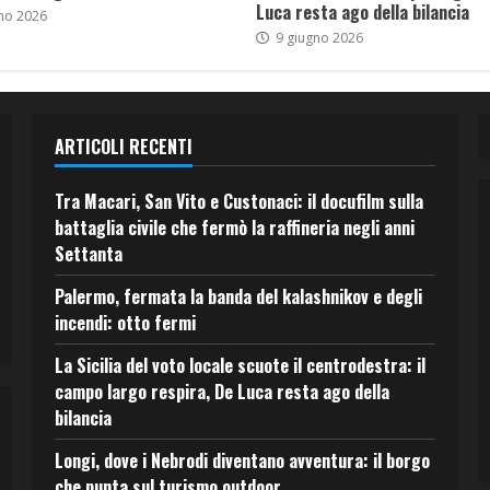
Luca resta ago della bilancia
no 2026
9 giugno 2026
ARTICOLI RECENTI
Tra Macari, San Vito e Custonaci: il docufilm sulla
battaglia civile che fermò la raffineria negli anni
Settanta
Palermo, fermata la banda del kalashnikov e degli
incendi: otto fermi
La Sicilia del voto locale scuote il centrodestra: il
campo largo respira, De Luca resta ago della
bilancia
Longi, dove i Nebrodi diventano avventura: il borgo
che punta sul turismo outdoor