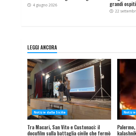
grandi ospiti
4 giugno 2026
22 settemb
LEGGI ANCORA
Notizie dalla Sicilia
Notizie 
Tra Macari, San Vito e Custonaci: il
Palermo,
docufilm sulla battaglia civile che fermò
kalashnik