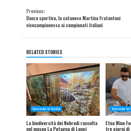
Continue
Previous:
Danza sportiva, la catanese Martina Fratantoni
Reading
vicecampionessa ai campionati italiani
RELATED STORIES
Succede in Sicilia
Succede in S
La biodiversità dei Nebrodi raccolta
Etna Wine Fo
nel museo La Petagna di Longi
tre giorni di