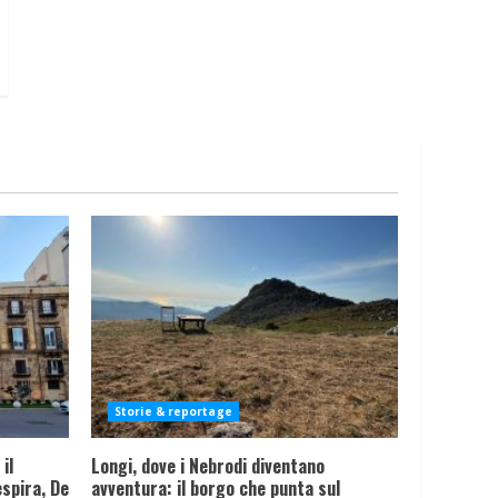
Storie & reportage
il
Longi, dove i Nebrodi diventano
spira, De
avventura: il borgo che punta sul