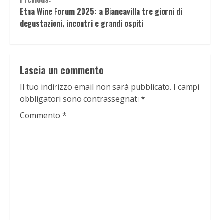
Continue
Etna Wine Forum 2025: a Biancavilla tre giorni di
Reading
degustazioni, incontri e grandi ospiti
Lascia un commento
Il tuo indirizzo email non sarà pubblicato.
I campi
obbligatori sono contrassegnati
*
Commento
*