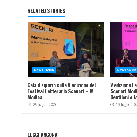
RELATED STORIES
News Sicilia
News Sicilia
Cala il sipario sulla V edizione del
V edizione Fe
Festival Letterario Scenari – W
Scenari Modi
Modica
Gentiloni e I
29 luglio 2026
13 luglio 20
LEGGI ANCORA