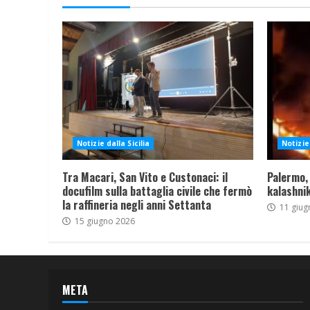
Notizie dalla Sicilia
Notizie 
Tra Macari, San Vito e Custonaci: il
Palermo,
docufilm sulla battaglia civile che fermò
kalashnik
la raffineria negli anni Settanta
11 giug
15 giugno 2026
META