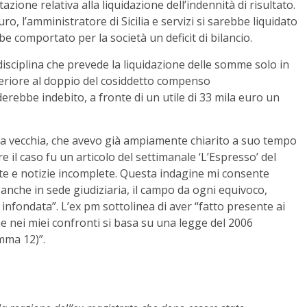
azione relativa alla liquidazione dell’indennità di risultato.
ro, l’amministratore di Sicilia e servizi si sarebbe liquidato
 comportato per la società un deficit di bilancio.
disciplina che prevede la liquidazione delle somme solo in
eriore al doppio del cosiddetto compenso
rebbe indebito, a fronte di un utile di 33 mila euro un
nda vecchia, che avevo già ampiamente chiarito a suo tempo
e il caso fu un articolo del settimanale ‘L’Espresso’ del
tte e notizie incomplete. Questa indagine mi consente
nche in sede giudiziaria, il campo da ogni equivoco,
nfondata”. L’ex pm sottolinea di aver “fatto presente ai
e nei miei confronti si basa su una legge del 2006
omma 12)”.