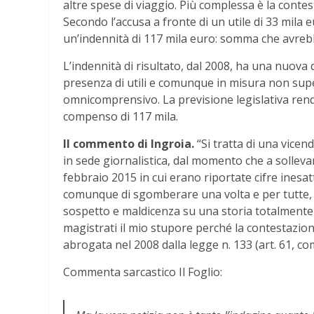
altre spese di viaggio. Più complessa è la contest
Secondo l’accusa a fronte di un utile di 33 mila eu
un’indennità di 117 mila euro: somma che avrebbe
L’indennità di risultato, dal 2008, ha una nuova 
presenza di utili e comunque in misura non sup
omnicomprensivo. La previsione legislativa rende
compenso di 117 mila.
Il commento di Ingroia.
“Si tratta di una vice
in sede giornalistica, dal momento che a sollevar
febbraio 2015 in cui erano riportate cifre inesa
comunque di sgomberare una volta e per tutte, a
sospetto e maldicenza su una storia totalmente i
magistrati il mio stupore perché la contestazion
abrogata nel 2008 dalla legge n. 133 (art. 61, c
Commenta sarcastico Il Foglio: