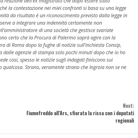
la reazione dell’ex magistrato che dopo essere stato
rché la contestazione nei miei confronti si basa su una legge
nità da risultato è un riconoscimento previsto dalla legge in
e serve a integrare una indennità certamente non
ll’amministratore di una società che gestisce svariate
Sono certo che la Procura di Palermo saprà agire con la
a di Roma dopo la fughe di notizie sull’inchiesta Consip,
ta dalle agenzie di stampa solo pochi minuti dopo che io ho
ccede così, spesso le notizie sugli indagati finiscono sui
ano qualcosa. Strano, veramente strano che Ingroia non se ne
Next:
Fiumefreddo all’Ars, sfiorata la rissa con i deputati
regionali