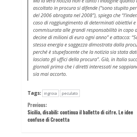
Ma la vera notizia non è tanto l’indagine quanto 
ascoltato in procura si difende (“sono stupito pe
del 2006 abrogata nel 2008”), spiega che “l’inden
caso di raggiungimento di determinati obiettivi 
commisurata alle grandi responsabilità in capo a
decine di milioni di euro ogni anno” e attacca: “
stessa energia e saggezza dimostrata dalla procur
perché è stupefacente che la notizia sia stata da
lasciato gli uffici della procura”. Già, in Italia su
giornali prima che i diretti interessati ne sappi
sia mai accorto.
Tags:
ingroia
peculato
Continue
Previous:
Sicilia, disabili: continua il balletto di cifre. Le idee
Reading
confuse di Crocetta