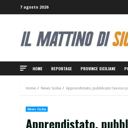
Skip
7 agosto 2026
to
content
HOME
REPORTAGE
PROVINCE SICILIANE
P
Home
News Sicilia
Apprendistato, pubblicato l’avviso p
News Sicilia
Apprendistato, pubbl