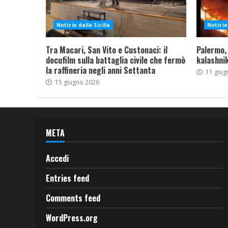
Notizie dalla Sicilia
Notizie 
Tra Macari, San Vito e Custonaci: il
Palermo,
docufilm sulla battaglia civile che fermò
kalashnik
la raffineria negli anni Settanta
11 giug
15 giugno 2026
META
Accedi
Entries feed
Comments feed
WordPress.org