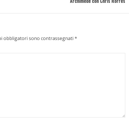
Archimede con Chris Rorres
pi obbligatori sono contrassegnati
*