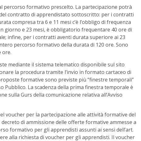
al percorso formativo prescelto. La partecipazione potrà
del contratto di apprendistato sottoscritto: per i contratti
urata compresa tra 6 e 11 mesi c’è l’obbligo di frequenza
 un giorno e 23 mesi, è obbligatorio frequentare 40 ore di
; infine, per i contratti aventi durata superiore ai 23
intero percorso formativo della durata di 120 ore. Sono
 ore.
te mediante il sistema telematico disponibile sul sito
onare la procedura tramite l’invio in formato cartaceo di
proposte formative sono previste più “finestre temporali”
so Pubblico. La scadenza della prima finestra temporale è
ione sulla Gurs della comunicazione relativa all’Avviso
del voucher per la partecipazione alle attività formative del
el decreto di ammissione delle offerte formative ammesse a
so formativo per gli apprendisti assunti ai sensi dell’art.
e alla richiesta di voucher per gli apprendisti. Il voucher