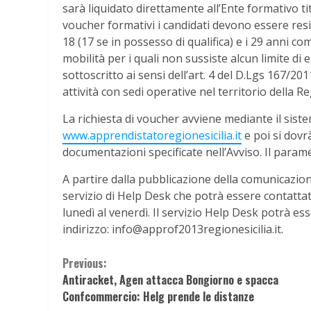
sarà liquidato direttamente all’Ente formativo ti
voucher formativi i candidati devono essere resid
18 (17 se in possesso di qualifica) e i 29 anni comp
mobilità per i quali non sussiste alcun limite di 
sottoscritto ai sensi dell’art. 4 del D.Lgs 167/201
attività con sedi operative nel territorio della Re
La richiesta di voucher avviene mediante il siste
www.apprendistatoregionesicilia.it
e poi si dovr
documentazioni specificate nell’Avviso. Il parame
A partire dalla pubblicazione della comunicazione
servizio di Help Desk che potrà essere contatta
lunedì al venerdì. Il servizio Help Desk potrà e
indirizzo: info@approf2013regionesicilia.it.
Continue
Previous:
Antiracket, Agen attacca Bongiorno e spacca
Reading
Confcommercio: Helg prende le distanze