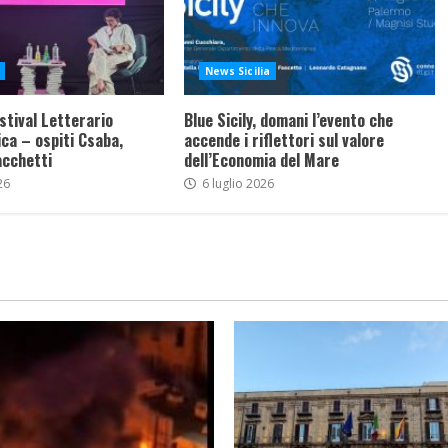
News Sicilia
stival Letterario
Blue Sicily, domani l’evento che
ca – ospiti Csaba,
accende i riflettori sul valore
acchetti
dell’Economia del Mare
26
6 luglio 2026