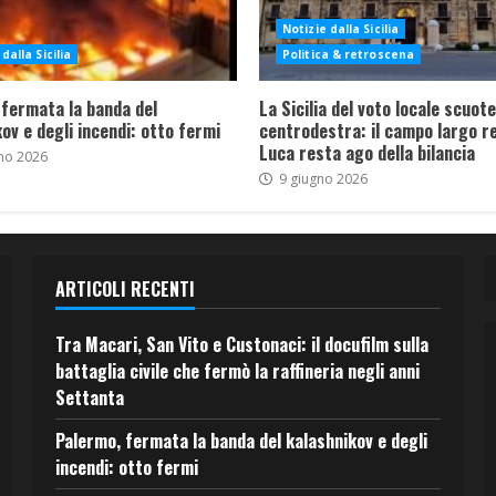
Notizie dalla Sicilia
dalla Sicilia
Politica & retroscena
 fermata la banda del
La Sicilia del voto locale scuote 
ov e degli incendi: otto fermi
centrodestra: il campo largo re
Luca resta ago della bilancia
no 2026
9 giugno 2026
ARTICOLI RECENTI
Tra Macari, San Vito e Custonaci: il docufilm sulla
battaglia civile che fermò la raffineria negli anni
Settanta
Palermo, fermata la banda del kalashnikov e degli
incendi: otto fermi