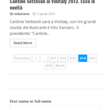
Cantine Settesoli al Vinitaly 2013. Ecco le
novità
redazione
3 aprile 2013
Cantine Settesoli sarà a Vinitaly, con tre grandi
novità. Ad illustrarle è Vito Varvaro , il
presidente: “Cantine...
Read More
Navigazione
Previous
1
…
611
612
613
614
615
articoli
616
Next
First name or full name