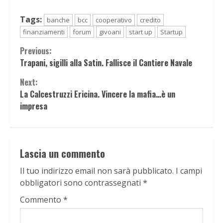
Tags:
banche
bcc
cooperativo
credito
finanziamenti
forum
givoani
start up
Startup
Continue
Previous:
Trapani, sigilli alla Satin. Fallisce il Cantiere Navale
Reading
Next:
La Calcestruzzi Ericina. Vincere la mafia…è un
impresa
Lascia un commento
Il tuo indirizzo email non sarà pubblicato.
I campi
obbligatori sono contrassegnati
*
Commento
*