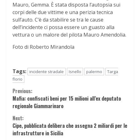
Mauro, Gemma. È stata disposta l’autopsia sui
corpi delle due vittime e una perizia tecnica
sull’auto. C’è da stabilire se tra le cause
dell’incidente ci possa essere un guasto alla
vettura o un malore del pilota Mauro Amendolia.
Foto di Roberto Mirandola
Tags:
incidente stradale
Isnello
palermo
Targa
florio
Continue
Previous:
Mafia: confiscati beni per 15 milioni all’ex deputato
Reading
regionale Giammarinaro
Next:
Cipe, pubblicata delibera che assegna 2 miliardi per le
infrastrutture in Sicilia