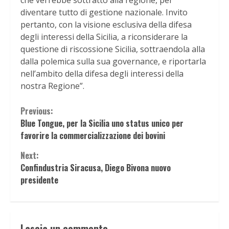
che verrebbe sottratto alla regione, per
diventare tutto di gestione nazionale. Invito
pertanto, con la visione esclusiva della difesa
degli interessi della Sicilia, a riconsiderare la
questione di riscossione Sicilia, sottraendola alla
dalla polemica sulla sua governance, e riportarla
nell’ambito della difesa degli interessi della
nostra Regione”.
Continue
Previous:
Blue Tongue, per la Sicilia uno status unico per
Reading
favorire la commercializzazione dei bovini
Next:
Confindustria Siracusa, Diego Bivona nuovo
presidente
Lascia un commento