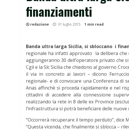
finanziamenti
redazione
31 luglio 2015
1 min read
Banda ultra larga Sicilia, si sbloccano i fin
regionale ha infatti approvato la delibera che dà
aggiungeranno 30 dell’operatore privato che si 
Cgil e la Slc Sicilia che chiedono al governo Cro
il via in concreto ai lavori – dicono Ferruccio
regionale- e di convocare una Conferenza di ser
Anas affinchè si proceda rapidamente e nel rispe
cittadini di accedere alla connessione superv
realizzando la rete in 8 delle ex Province (escl
l’infrastruttura si potrà beneficiare delle nuove
“Occorrerà recuperare il tempo perduto”, dice Mic
“Questa vicenda, che finalmente si sblocca – rile