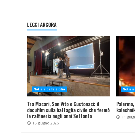
LEGGI ANCORA
Notizie dalla Sicilia
Notizie 
Tra Macari, San Vito e Custonaci: il
Palermo,
docufilm sulla battaglia civile che fermò
kalashnik
la raffineria negli anni Settanta
11 giug
15 giugno 2026