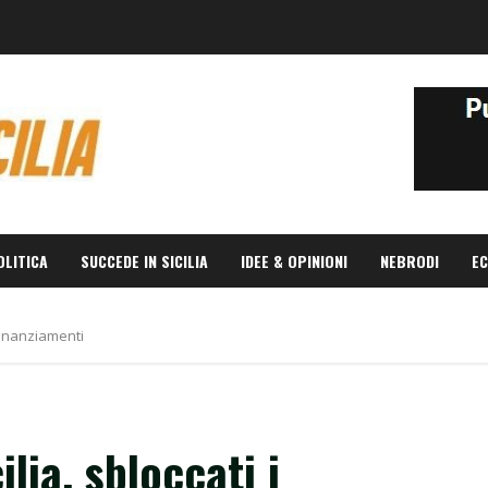
OLITICA
SUCCEDE IN SICILIA
IDEE & OPINIONI
NEBRODI
EC
 finanziamenti
lia, sbloccati i