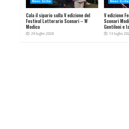
News Sicilia
News Sicilia
Cala il sipario sulla V edizione del
V edizione Fe
Festival Letterario Scenari – W
Scenari Modi
Modica
Gentiloni e I
29 luglio 2026
13 luglio 20