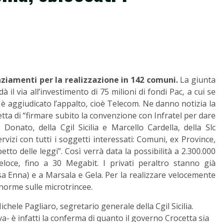
anziamenti per la realizzazione in 142 comuni.
La giunta
 il via all’investimento di 75 milioni di fondi Pac, a cui se
è aggiudicato l’appalto, cioè Telecom. Ne danno notizia la
cetta di “firmare subito la convenzione con Infratel per dare
 Donato, della Cgil Sicilia e Marcello Cardella, della Slc
vizi con tutti i soggetti interessati: Comuni, ex Province,
tto delle leggi”. Così verrà data la possibilità a 2.300.000
eloce, fino a 30 Megabit. I privati peraltro stanno già
usa Enna) e a Marsala e Gela. Per la realizzare velocemente
 norme sulle microtrincee.
hele Pagliaro, segretario generale della Cgil Sicilia.
va- è infatti la conferma di quanto il governo Crocetta sia