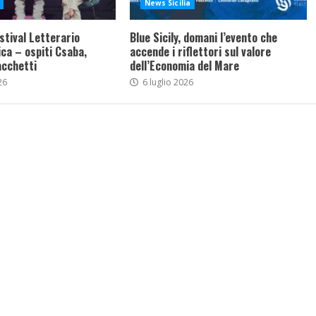
News Sicilia
stival Letterario
Blue Sicily, domani l’evento che
ca – ospiti Csaba,
accende i riflettori sul valore
acchetti
dell’Economia del Mare
26
6 luglio 2026