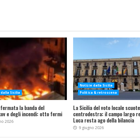
Notizie dalla Sicilia
dalla Sicilia
Politica & retroscena
 fermata la banda del
La Sicilia del voto locale scuote 
ov e degli incendi: otto fermi
centrodestra: il campo largo re
Luca resta ago della bilancia
no 2026
9 giugno 2026