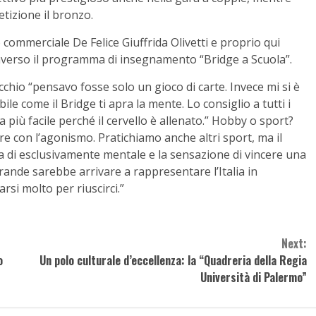
tizione il bronzo.
 commerciale De Felice Giuffrida Olivetti e proprio qui
averso il programma di insegnamento “Bridge a Scuola”.
chio “pensavo fosse solo un gioco di carte. Invece mi si è
le come il Bridge ti apra la mente. Lo consiglio a tutti i
più facile perché il cervello è allenato.” Hobby o sport?
 con l’agonismo. Pratichiamo anche altri sport, ma il
osa di esclusivamente mentale e la sensazione di vincere una
grande sarebbe arrivare a rappresentare l’Italia in
i molto per riuscirci.”
Next:
o
Un polo culturale d’eccellenza: la “Quadreria della Regia
Università di Palermo”