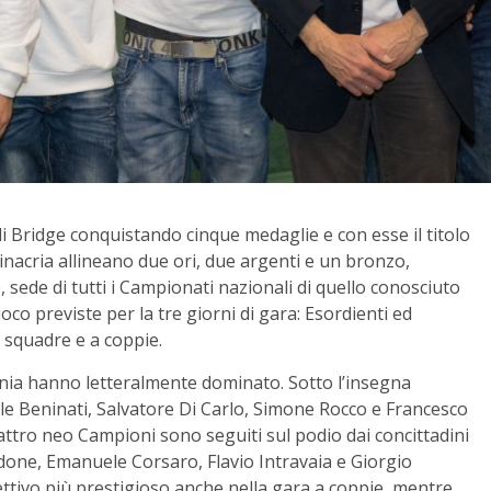
i di Bridge conquistando cinque medaglie e con esse il titolo
rinacria allineano due ori, due argenti e un bronzo,
ede di tutti i Campionati nazionali di quello conosciuto
oco previste per la tre giorni di gara: Esordienti ed
 squadre e a coppie.
tania hanno letteralmente dominato. Sotto l’insegna
e Beninati, Salvatore Di Carlo, Simone Rocco e Francesco
attro neo Campioni sono seguiti sul podio dai concittadini
done, Emanuele Corsaro, Flavio Intravaia e Giorgio
ettivo più prestigioso anche nella gara a coppie, mentre