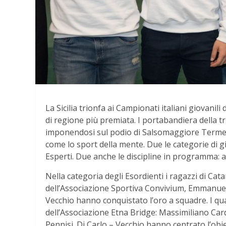
La Sicilia trionfa ai Campionati italiani giovanil
di regione più premiata. I portabandiera della t
imponendosi sul podio di Salsomaggiore Terme, s
come lo sport della mente. Due le categorie di gi
Esperti. Due anche le discipline in programma: a
Nella categoria degli Esordienti i ragazzi di Ca
dell’Associazione Sportiva Convivium, Emmanuel
Vecchio hanno conquistato l’oro a squadre. I qu
dell’Associazione Etna Bridge: Massimiliano Car
Pennisi. Di Carlo – Vecchio hanno centrato l’obi