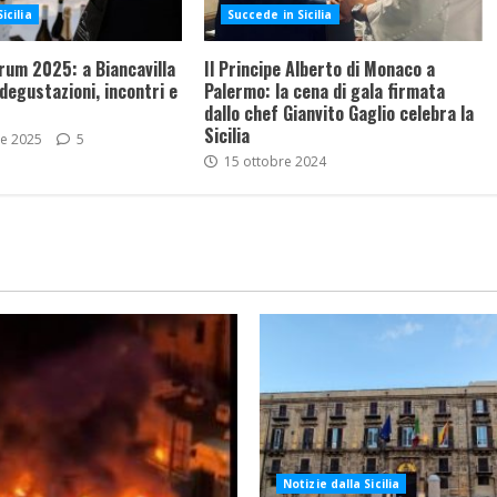
icilia
Succede in Sicilia
rum 2025: a Biancavilla
Il Principe Alberto di Monaco a
 degustazioni, incontri e
Palermo: la cena di gala firmata
dallo chef Gianvito Gaglio celebra la
Sicilia
re 2025
5
15 ottobre 2024
Notizie dalla Sicilia