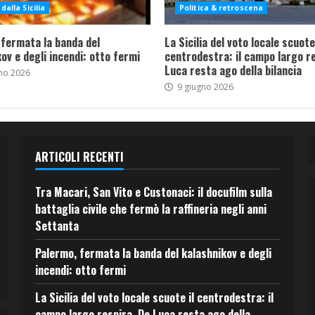
dalla Sicilia
Politica & retroscena
 fermata la banda del
La Sicilia del voto locale scuote 
ov e degli incendi: otto fermi
centrodestra: il campo largo re
Luca resta ago della bilancia
no 2026
9 giugno 2026
ARTICOLI RECENTI
Tra Macari, San Vito e Custonaci: il docufilm sulla
battaglia civile che fermò la raffineria negli anni
Settanta
Palermo, fermata la banda del kalashnikov e degli
incendi: otto fermi
La Sicilia del voto locale scuote il centrodestra: il
campo largo respira, De Luca resta ago della