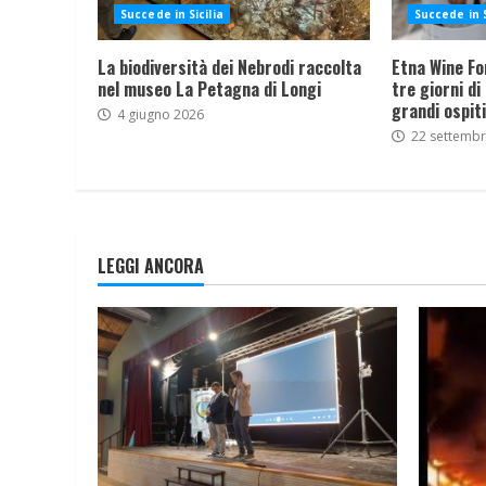
Succede in Sicilia
Succede in S
La biodiversità dei Nebrodi raccolta
Etna Wine Fo
nel museo La Petagna di Longi
tre giorni di
grandi ospiti
4 giugno 2026
22 settemb
LEGGI ANCORA