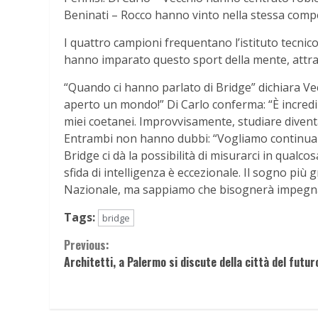
Beninati – Rocco hanno vinto nella stessa compe
I quattro campioni frequentano l’istituto tecnico
hanno imparato questo sport della mente, attr
“Quando ci hanno parlato di Bridge” dichiara Vec
aperto un mondo!” Di Carlo conferma: “È incredibi
miei coetanei. Improvvisamente, studiare diventa 
Entrambi non hanno dubbi: “Vogliamo continuare
Bridge ci dà la possibilità di misurarci in qualc
sfida di intelligenza è eccezionale. Il sogno più 
Nazionale, ma sappiamo che bisognerà impegnars
Tags:
bridge
Continue
Previous:
Architetti, a Palermo si discute della città del futur
Reading