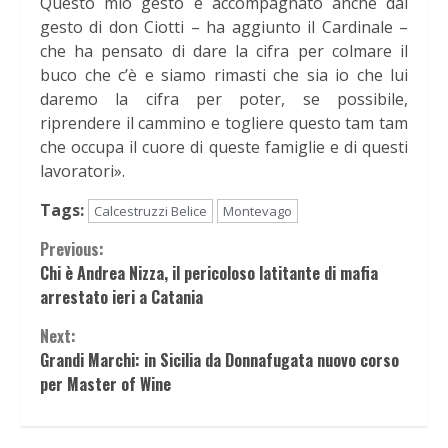
Questo mio gesto è accompagnato anche dal
gesto di don Ciotti – ha aggiunto il Cardinale –
che ha pensato di dare la cifra per colmare il
buco che c’è e siamo rimasti che sia io che lui
daremo la cifra per poter, se possibile,
riprendere il cammino e togliere questo tam tam
che occupa il cuore di queste famiglie e di questi
lavoratori».
Tags:
Calcestruzzi Belice
Montevago
Continue
Previous:
Chi è Andrea Nizza, il pericoloso latitante di mafia
Reading
arrestato ieri a Catania
Next:
Grandi Marchi: in Sicilia da Donnafugata nuovo corso
per Master of Wine