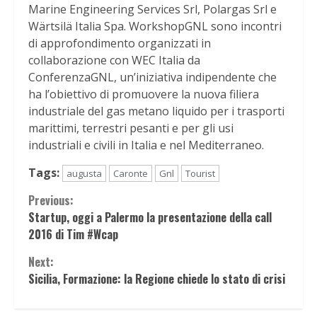
Marine Engineering Services Srl, Polargas Srl e
Wärtsilä Italia Spa. WorkshopGNL sono incontri
di approfondimento organizzati in
collaborazione con WEC Italia da
ConferenzaGNL, un’iniziativa indipendente che
ha l’obiettivo di promuovere la nuova filiera
industriale del gas metano liquido per i trasporti
marittimi, terrestri pesanti e per gli usi
industriali e civili in Italia e nel Mediterraneo.
Tags:
augusta
Caronte
Gnl
Tourist
Continue
Previous:
Startup, oggi a Palermo la presentazione della call
Reading
2016 di Tim #Wcap
Next:
Sicilia, Formazione: la Regione chiede lo stato di crisi