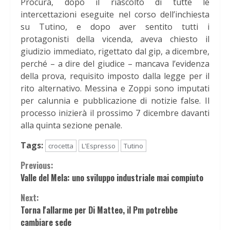
Procura, dopo il riascolto di tutte le
intercettazioni eseguite nel corso dell’inchiesta
su Tutino, e dopo aver sentito tutti i
protagonisti della vicenda, aveva chiesto il
giudizio immediato, rigettato dal gip, a dicembre,
perché – a dire del giudice – mancava l’evidenza
della prova, requisito imposto dalla legge per il
rito alternativo. Messina e Zoppi sono imputati
per calunnia e pubblicazione di notizie false. Il
processo inizierà il prossimo 7 dicembre davanti
alla quinta sezione penale.
Tags:
crocetta
L'Espresso
Tutino
Continue
Previous:
Valle del Mela: uno sviluppo industriale mai compiuto
Reading
Next:
Torna l'allarme per Di Matteo, il Pm potrebbe
cambiare sede